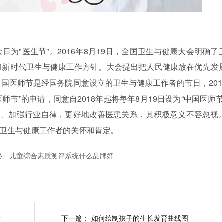
念日为
"
医生节
"
。
2016
年
8
月
19
日，全国卫生与健康大会明确了
和新时代卫生与健康工作方针。大会提出把人民健康放在优先发
中国医师节是经国务院同意设立的卫生与健康工作者的节日，
201
医师节”的申请，同意自
2018
年起将每年
8
月
19
日设为“中国医师节
范、加强行业自律，更好地改善医患关系，其积极意义不容忽视
卫生与健康工作者的关怀和肯定。
格
儿童综合素质测评系统什么品牌好
？
下一篇：
如何绘制孩子的生长发育曲线图