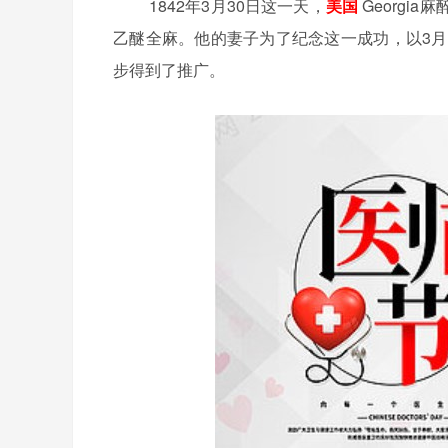
1842年
3
月
30
日这一天，
美国
Georgia
乙醚全麻。他的妻子为了纪念这一成功，以
3
月
步得到了推广。